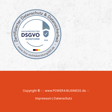
Copyright © ::::
www.POWER4-BUSINESS.de
::::
Impressum
|
Datenschutz