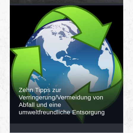
Zehn Tipps zur
Verringerung/Vermeidung von
Abfall und eine
Containerdienste: Mehr als nur
umweltfreundliche Entsorgung
Müllabfuhr